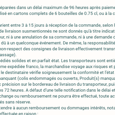
parées dans un délai maximum de 96 heures après paieme
isé en cartons complets de 6 bouteilles de 0.75 cl, ou à la
arient entre 3 à 15 jours à réception de la commande, selon 
 de livraison susmentionnés ne sont donnés qu’à titre indicat
heteur, ni à une annulation de sa commande, ni à une demand
rd dû à un quelconque événement. De même, la responsabilité
non-respect des consignes de livraison effectivement trans
passage).
édiés solides et en parfait état. Les transporteurs sont en
me expédiée franco, la marchandise voyage aux risques et pé
 le destinataire vérifie soigneusement la conformité et l’état
manquant (colis endommagés ou ouverts, Produit(s) manqua
 précision sur le bordereau de livraison du transporteur, pu
s 72 heures. A défaut d’une telle notification dans le délai e
hange ou remboursement ne pourra être effectué, toute acti
és sans réserve.
rétendre à aucun remboursement ou dommages intérêts, not
 effectuée en raison :