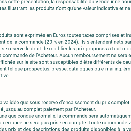
ans cette présentation, la responsabilité du Vendeur ne pour
es illustrant les produits n'ont qu'une valeur indicative et n
oduits sont exprimés en Euros toutes taxes comprises et inc
nt de la commande (20 % en 2024). Ils s’entendent nets s
r se réserve le droit de modifier les prix proposés à tout mo
e la commande de l’Acheteur. Aucun remboursement ne sera e
affichés sur le site sont susceptibles d’être différents de ceu
t tel que prospectus, presse, catalogues ou e-mailing, émi
tive.
validée que sous réserve d’encaissement du prix complet p
té jusqu’au complet paiement par l’Acheteur.
e une quelconque anomalie, la commande sera automatiquem
 erronée ne sera pas prise en compte. Toute commande v
des prix et des descriptions des produits disponibles à la ve