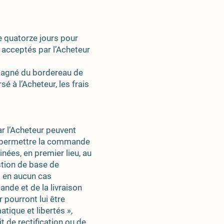
e quatorze jours pour
t acceptés par l’Acheteur
mpagné du bordereau de
é à l’Acheteur, les frais
r l’Acheteur peuvent
 et permettre la commande
nées, en premier lieu, au
stion de base de
s en aucun cas
nde et de la livraison
 pourront lui être
atique et libertés »,
t de rectification ou de