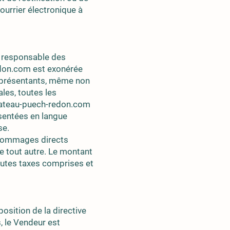
urrier électronique à
as responsable des
don.com est exonérée
eprésentants, même non
les, toutes les
chateau-puech-redon.com
ésentées en langue
se.
 dommages directs
de tout autre. Le montant
outes taxes comprises et
osition de la directive
 le Vendeur est