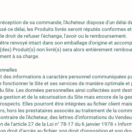
 réception de sa commande, l'Acheteur dispose d'un délai d
ssé ce délai, les Produits livrés seront réputés conformes e
le droit de refuser l'échange, l'avoir ou le remboursement.
t être renvoyé intact dans son emballage d'origine et acco
 (des) Produit(s) non livré(s) sera alors entièrement rembours
ement à sa charge.
onnelles
ment des informations à caractère personnel communiquées pa
aire fonctionner le Site et ses services de manière optimale
du Site. Les données personnelles ainsi collectées sont desti
a gestion et de la sécurisation du Site mais encore de la ge
rospects. Elles pourront être intégrées au fichier client mai
, hors les prestataires associés au traitement de la comma
ontraire de l’Acheteur, des lettres d’informations du Vendeur
 de l'article 27 de la Loi n° 78-17 du 6 janvier 1978 « Inform
on droit d'accès au fichier, son droit d'opposition et son droi