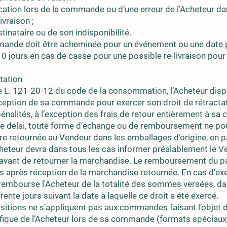
ion lors de la commande ou d’une erreur de l’Acheteur dans
ivraison ;
nataire ou de son indisponibilité.
ande doit être acheminée pour un événement ou une date pré
0 jours en cas de casse pour une possible re-livraison pour 
ctation
cle L. 121-20-12 du code de la consommation, l’Acheteur disp
ception de sa commande pour exercer son droit de rétractatio
énalités, à l’exception des frais de retour entièrement à sa 
é ce délai, toute forme d’échange ou de remboursement ne pou
e retournée au Vendeur dans les emballages d’origine, en pa
heteur devra dans tous les cas informer préalablement le Ven
n avant de retourner la marchandise. Le remboursement du p
is après réception de la marchandise retournée. En cas d'exe
 rembourse l'Acheteur de la totalité des sommes versées, dan
rente jours suivant la date à laquelle ce droit a été exercé.
sitions ne s’appliquent pas aux commandes faisant l’objet 
ique de l’Acheteur lors de sa commande (formats spéciaux