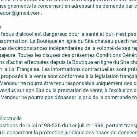
nseignements le concernant en adressant sa demande par co
redon@gmail.com
.
é
l’abus d’alcool est dangereux pour la santé et qu’il n’est p
sommation. La Boutique en ligne du Site chateau-puech-re
as de circonstances indépendantes de la volonté de ses r
majeure. Toutes les clauses des présentes Conditions Généra
ons d'achat effectuées depuis la Boutique en ligne du Site 
 et la Loi Française. Les informations contractuelles sont pr
s proposés à la vente sont conformes à la législation françai
le Vendeur ne pourra être tenu responsable uniquement des
vendus sur son Site ou la prestation de vente, à l’exclusion 
le Vendeur ne pourra pas dépasser le prix de la commande t
ellectuelle
tions de la loi n° 98-536 du 1er juillet 1998, portant transp
, concernant la protection juridique des bases de données,