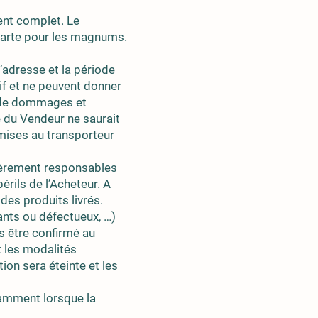
nt complet. Le
 carte pour les magnums.
l’adresse et la période
if et ne peuvent donner
e de dommages et
 du Vendeur ne saurait
mises au transporteur
tièrement responsables
rils de l’Acheteur. A
 des produits livrés.
nts ou défectueux, …)
is être confirmé au
t les modalités
on sera éteinte et les
amment lorsque la